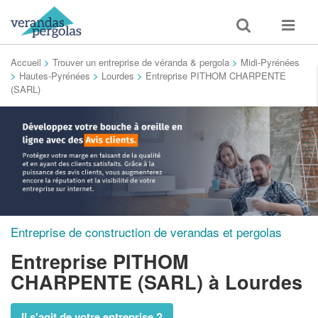
Toggle
Toggle
search
navigat
Accueil
>
Trouver un entreprise de véranda & pergola
>
Midi-Pyrénées
>
Hautes-Pyrénées
>
Lourdes
>
Entreprise PITHOM CHARPENTE
(SARL)
Entreprise de construction de verandas et pergolas
Entreprise PITHOM
CHARPENTE (SARL)
à Lourdes
Il s'agit de votre entreprise ?