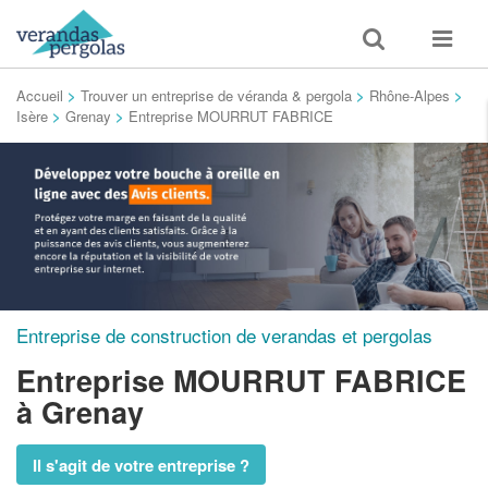
Toggle
Toggle
search
navigat
Accueil
>
Trouver un entreprise de véranda & pergola
>
Rhône-Alpes
>
Isère
>
Grenay
>
Entreprise MOURRUT FABRICE
Entreprise de construction de verandas et pergolas
Entreprise MOURRUT FABRICE
à Grenay
Il s'agit de votre entreprise ?