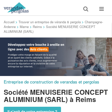
Toggle
Toggle
search
navigat
Accueil
>
Trouver un entreprise de véranda & pergola
>
Champagne-
Ardenne
>
Marne
>
Reims
>
Société MENUISERIE CONCEPT
ALUMINIUM (SARL)
Entreprise de construction de verandas et pergolas
Société MENUISERIE CONCEPT
ALUMINIUM (SARL)
à Reims
Il s'agit de votre entreprise ?