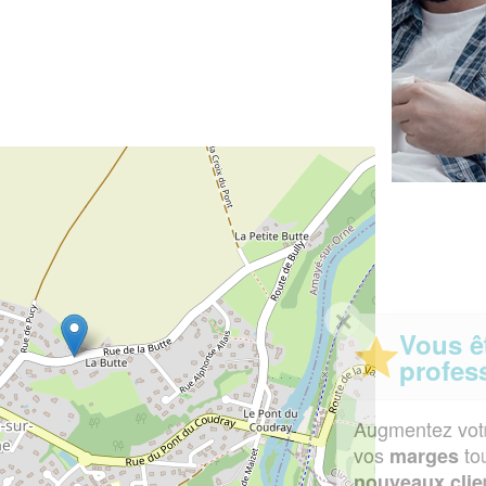
✕
Vous êtes un
professionnel ?
Augmentez votre
et
chiffre d'affaires
vos
tout en gagnant de
marges
!
nouveaux clients