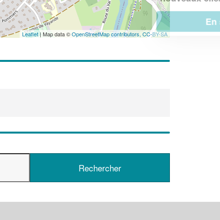
En savoir plus
Leaflet
| Map data ©
OpenStreetMap contributors,
CC-BY-SA