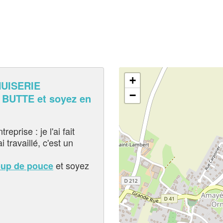
+
UISERIE
−
BUTTE et soyez en
eprise : je l'ai fait
i travaillé, c'est un
et soyez
oup de pouce