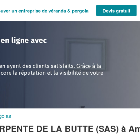
ouver un entreprise de véranda & pergola
Devis gratuit
se Normandie
>
Calvados
>
Amaye-sur-Orne
>
Société MENUISERIE CHAR
golas
ARPENTE DE LA BUTTE (SAS)
à Am