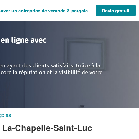
ouver un entreprise de véranda & pergola
Devis gratuit
mpagne-Ardenne
>
Aube
>
La-Chapelle-Saint-Luc
>
Société LUMINIUM (SA
golas
 La-Chapelle-Saint-Luc