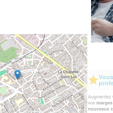
✕
Vous êtes un
professionnel ?
Augmentez votre
et
chiffre d'affaires
vos
tout en gagnant de
marges
!
nouveaux clients