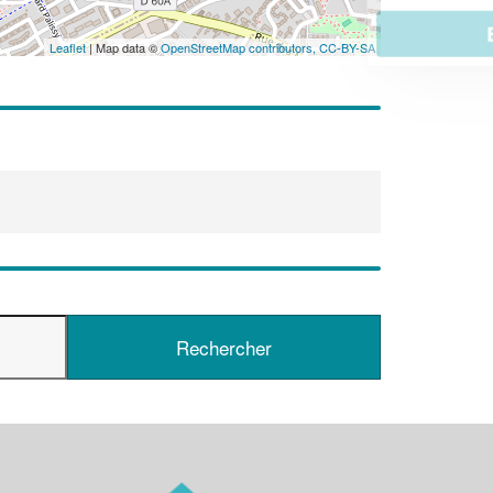
En savoir plus
Leaflet
| Map data ©
OpenStreetMap contributors,
CC-BY-SA