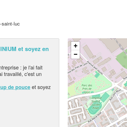
-saint-luc
+
NIUM et soyez en
−
eprise : je l'ai fait
i travaillé, c'est un
et soyez
oup de pouce