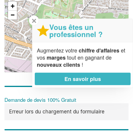
+
−
✕
Vous êtes un
professionnel ?
Augmentez votre
et
chiffre d'affaires
vos
tout en gagnant de
marges
!
nouveaux clients
Leaflet
| Map data ©
OpenStreetMap contributors,
CC-BY-SA
En savoir plus
Demande de devis 100% Gratuit
Erreur lors du chargement du formulaire