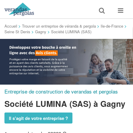
Toggle
Toggle
search
navigat
Accueil
>
Trouver un entreprise de véranda & pergola
>
Ile-de-France
>
Seine St Denis
>
Gagny
>
Société LUMINA (SAS)
Entreprise de construction de verandas et pergolas
Société LUMINA (SAS)
à Gagny
Il s'agit de votre entreprise ?