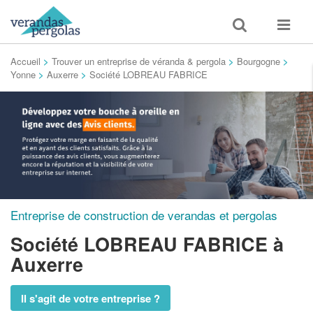
Toggle
Toggle
search
navigat
Accueil
>
Trouver un entreprise de véranda & pergola
>
Bourgogne
>
Yonne
>
Auxerre
>
Société LOBREAU FABRICE
Entreprise de construction de verandas et pergolas
Société LOBREAU FABRICE
à
Auxerre
Il s'agit de votre entreprise ?