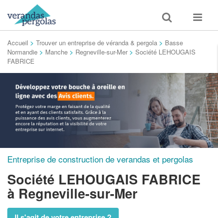
Toggle
Toggle
search
navigat
Accueil
>
Trouver un entreprise de véranda & pergola
>
Basse
Normandie
>
Manche
>
Regneville-sur-Mer
>
Société LEHOUGAIS
FABRICE
Entreprise de construction de verandas et pergolas
Société LEHOUGAIS FABRICE
à Regneville-sur-Mer
Il s'agit de votre entreprise ?