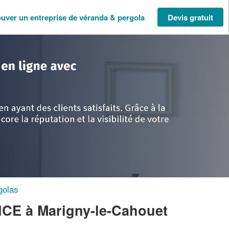
ouver un entreprise de véranda & pergola
Devis gratuit
rgogne
>
Côte-d'Or
>
Marigny-le-Cahouet
>
Entreprise JARDON FABRICE
golas
RICE
à Marigny-le-Cahouet