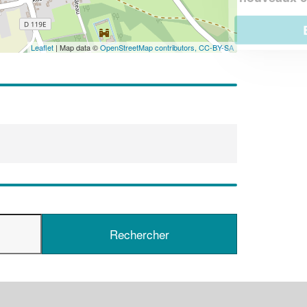
En savoir plus
Leaflet
| Map data ©
OpenStreetMap contributors,
CC-BY-SA