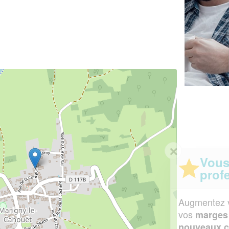
✕
Vous êtes un
professionnel ?
Augmentez votre
et
chiffre d'affaires
vos
tout en gagnant de
marges
!
nouveaux clients