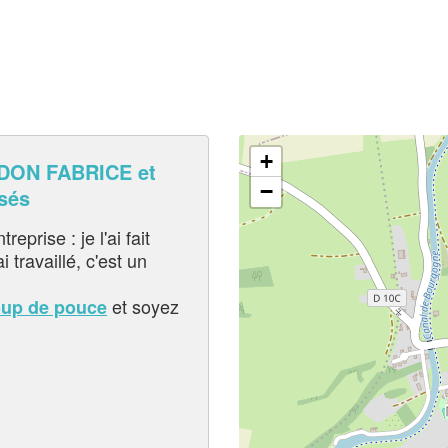
+
DON FABRICE et
−
sés
eprise : je l'ai fait
i travaillé, c'est un
et soyez
oup de pouce