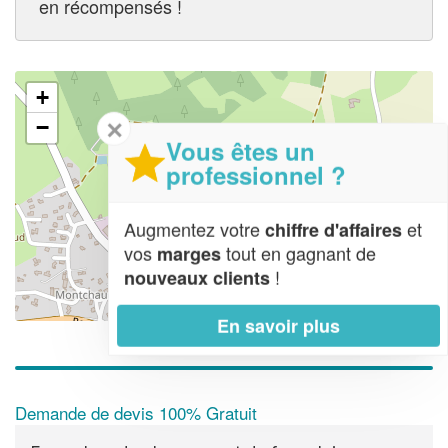
en récompensés !
+
✕
−
Vous êtes un
professionnel ?
Augmentez votre
et
chiffre d'affaires
vos
tout en gagnant de
marges
!
nouveaux clients
Leaflet
| Map data ©
OpenStreetMap contributors,
CC-BY-SA
En savoir plus
Demande de devis 100% Gratuit