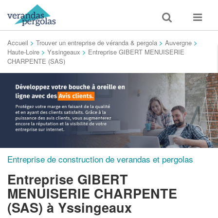
Toggle
Toggle
search
navigat
Accueil
>
Trouver un entreprise de véranda & pergola
>
Auvergne
>
Haute-Loire
>
Yssingeaux
>
Entreprise GIBERT MENUISERIE
CHARPENTE (SAS)
Entreprise de construction de verandas et pergolas
Entreprise GIBERT
MENUISERIE CHARPENTE
(SAS)
à Yssingeaux