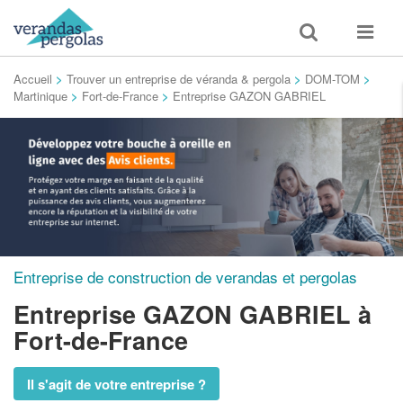
Toggle
Toggle
search
navigat
Accueil
>
Trouver un entreprise de véranda & pergola
>
DOM-TOM
>
Martinique
>
Fort-de-France
>
Entreprise GAZON GABRIEL
Entreprise de construction de verandas et pergolas
Entreprise GAZON GABRIEL
à
Fort-de-France
Il s'agit de votre entreprise ?