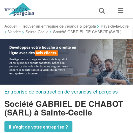
Toggle
Toggle
search
navigat
Accueil
>
Trouver un entreprise de véranda & pergola
>
Pays-de-la-Loire
>
Vendée
>
Sainte-Cecile
>
Société GABRIEL DE CHABOT (SARL)
Entreprise de construction de verandas et pergolas
Société GABRIEL DE CHABOT
(SARL)
à Sainte-Cecile
Il s'agit de votre entreprise ?