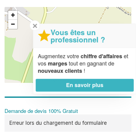
+
−
✕
Vous êtes un
professionnel ?
Augmentez votre
et
chiffre d'affaires
vos
tout en gagnant de
marges
!
nouveaux clients
Leaflet
| Map data ©
OpenStreetMap contributors,
CC-BY-SA
En savoir plus
Demande de devis 100% Gratuit
Erreur lors du chargement du formulaire