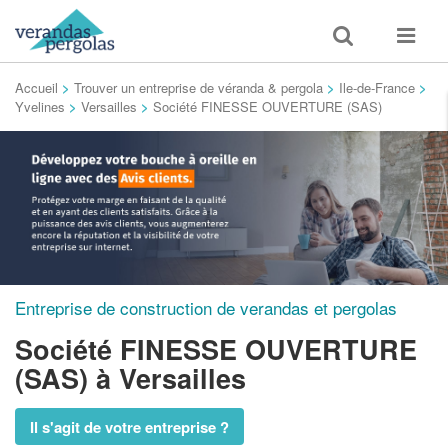
Toggle
Toggle
search
navigat
Accueil
>
Trouver un entreprise de véranda & pergola
>
Ile-de-France
>
Yvelines
>
Versailles
>
Société FINESSE OUVERTURE (SAS)
Entreprise de construction de verandas et pergolas
Société FINESSE OUVERTURE
(SAS)
à Versailles
Il s'agit de votre entreprise ?