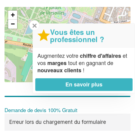
+
−
✕
Vous êtes un
professionnel ?
Augmentez votre
et
chiffre d'affaires
vos
tout en gagnant de
marges
!
nouveaux clients
Leaflet
| Map data ©
OpenStreetMap contributors,
CC-BY-SA
En savoir plus
Demande de devis 100% Gratuit
Erreur lors du chargement du formulaire