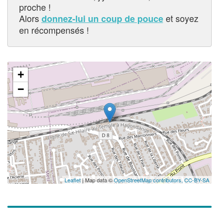
proche !
Alors
et soyez
donnez-lui un coup de pouce
en récompensés !
+
−
Leaflet
| Map data ©
OpenStreetMap contributors,
CC-BY-SA