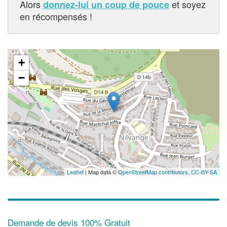
Alors
et soyez
donnez-lui un coup de pouce
en récompensés !
+
−
Leaflet
| Map data ©
OpenStreetMap contributors,
CC-BY-SA
Demande de devis 100% Gratuit