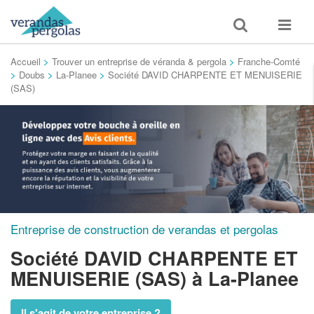
Toggle
Toggle
search
navigat
Accueil
>
Trouver un entreprise de véranda & pergola
>
Franche-Comté
>
Doubs
>
La-Planee
>
Société DAVID CHARPENTE ET MENUISERIE
(SAS)
Entreprise de construction de verandas et pergolas
Société DAVID CHARPENTE ET
MENUISERIE (SAS)
à La-Planee
Il s'agit de votre entreprise ?