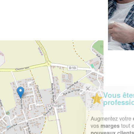
✕
Vous êtes un
professionnel ?
Augmentez votre
et
chiffre d'affaires
vos
tout en gagnant de
marges
!
nouveaux clients