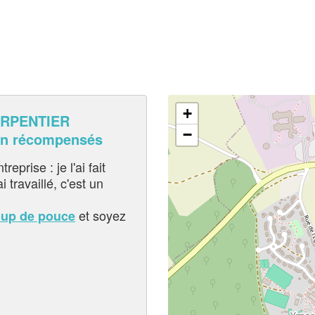
+
RPENTIER
−
en récompensés
eprise : je l'ai fait
i travaillé, c'est un
et soyez
oup de pouce