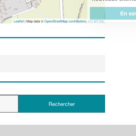
En savoir plus
Leaflet
| Map data ©
OpenStreetMap contributors,
CC-BY-SA