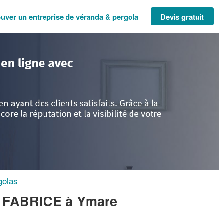
ouver un entreprise de véranda & pergola
Devis gratuit
te Normandie
>
Seine-Maritime
>
Ymare
>
Entreprise CHARPENTIER FABR
golas
R FABRICE
à Ymare