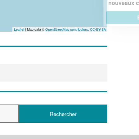
!
nouveaux clients
En savoir plus
Leaflet
| Map data ©
OpenStreetMap contributors,
CC-BY-SA