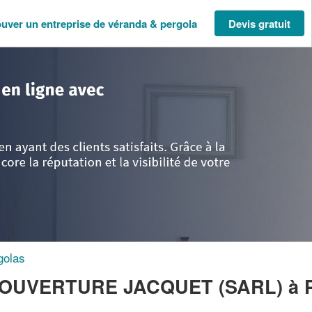
ouver un entreprise de véranda & pergola
Devis gratuit
s-de-la-Loire
>
Sarthe
>
Parigne-l'Eveque
>
Entreprise CHARPENTE COUV
golas
 COUVERTURE JACQUET (SARL)
à 