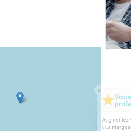
✕
Vous êtes un
professionnel ?
Augmentez votre
et
chiffre d'affaires
vos
tout en gagnant de
marges