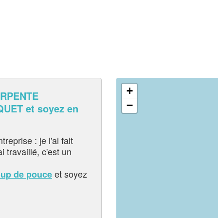
+
ARPENTE
−
ET et soyez en
eprise : je l'ai fait
i travaillé, c'est un
et soyez
oup de pouce