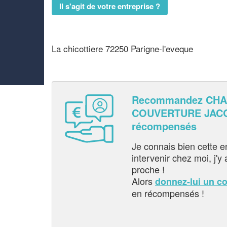
Il s'agit de votre entreprise ?
La chicottiere 72250 Parigne-l'eveque
Recommandez CH
COUVERTURE JACQU
récompensés
Je connais bien cette entr
intervenir chez moi, j'y a
proche !
Alors
donnez-lui un c
en récompensés !