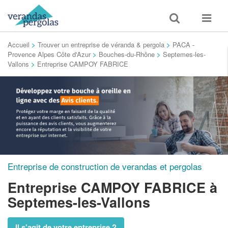
Toggle
Toggle
search
navigat
Accueil
>
Trouver un entreprise de véranda & pergola
>
PACA -
Provence Alpes Côte d'Azur
>
Bouches-du-Rhône
>
Septemes-les-
Vallons
>
Entreprise CAMPOY FABRICE
Entreprise de construction de verandas et pergolas
Entreprise CAMPOY FABRICE
à
Septemes-les-Vallons
Il s'agit de votre entreprise ?