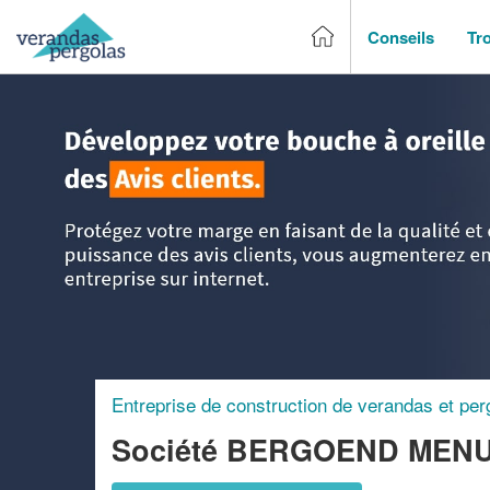
Conseils
Tr
Accueil
>
Trouver un entreprise de véranda & pergola
>
Rhô
Entreprise de construction de verandas et per
Société BERGOEND MENU