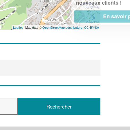
!
nouveaux clients
En savoir plus
Leaflet
| Map data ©
OpenStreetMap contributors,
CC-BY-SA