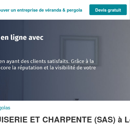
ouver un entreprise de véranda & pergola
Devis gratuit
ne-Alpes
>
Haute-Savoie
>
Les-Gets
>
Société BERGOEND MENUISERIE 
golas
ISERIE ET CHARPENTE (SAS)
à L