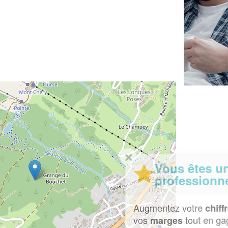
✕
Vous êtes un
professionnel ?
Augmentez votre
et
chiffre d'affaires
vos
tout en gagnant de
marges