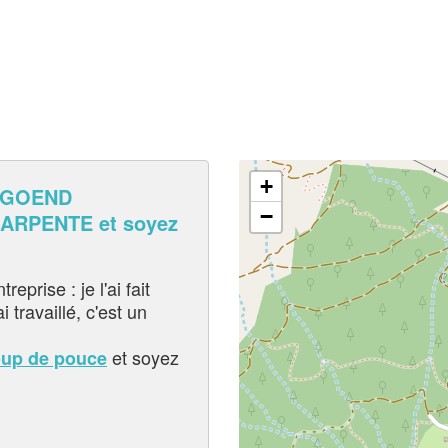
+
RGOEND
−
ARPENTE et soyez
eprise : je l'ai fait
i travaillé, c'est un
et soyez
oup de pouce