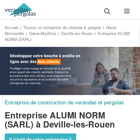
Toggle
Toggle
search
navigat
Accueil
>
Trouver un entreprise de véranda & pergola
>
Haute
Normandie
>
Seine-Maritime
>
Deville-les-Rouen
>
Entreprise ALUMI
NORM (SARL)
Entreprise de construction de verandas et pergolas
Entreprise ALUMI NORM
(SARL)
à Deville-les-Rouen
Il s'agit de votre entreprise ?