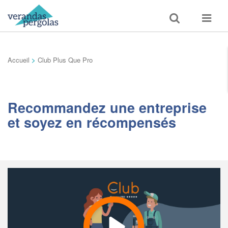
Toggle
Toggle
search
navigat
Accueil
>
Club Plus Que Pro
Recommandez une entreprise
et soyez en récompensés