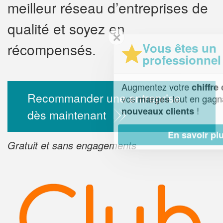
meilleur réseau d’entreprises de
qualité et soyez en
✕
Vous êtes un
récompensés.
professionnel ?
Augmentez votre
e
chiffre d'affaires
Recommander une entreprise
vos
tout en gagnant de
marges
!
nouveaux clients
dès maintenant
En savoir plus
Gratuit et sans engagements