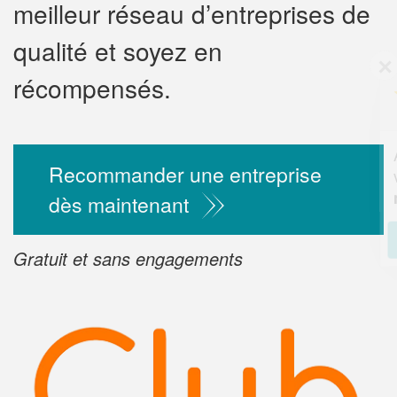
meilleur réseau d’entreprises de
qualité et soyez en
✕
Vous êtes un
récompensés.
professionnel
Augmentez votre
chiffre 
Recommander une entreprise
vos
tout en gagn
marges
!
nouveaux clients
dès maintenant
En savoir pl
Gratuit et sans engagements