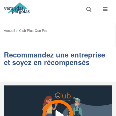
Toggle
Toggle
search
navigat
Accueil
>
Club Plus Que Pro
Recommandez une entreprise
et soyez en récompensés